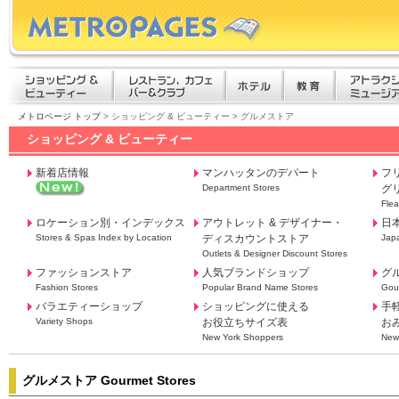
メトロページ トップ
> ショッピング & ビューティー > グルメストア
ショッピング & ビューティー
新着店情報
マンハッタンのデパート
フ
Department Stores
グ
Flea
ロケーション別・インデックス
アウトレット & デザイナー・
日
Stores & Spas Index by Location
ディスカウントストア
Jap
Outlets & Designer Discount Stores
ファッションストア
人気ブランドショップ
グ
Fashion Stores
Popular Brand Name Stores
Gou
バラエティーショップ
ショッピングに使える
手
Variety Shops
お役立ちサイズ表
お
New York Shoppers
New
グルメストア Gourmet Stores