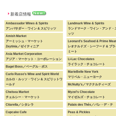
新着店情報
Ambassador Wines & Spirits
Landmark Wine & Spirits
アンバサダー・ワイン & スピリッツ
ランドマーク・ワイン・アンド・
ッツ
Amish Market
アーミッシュ・マーケット
Leonard's Seafood & Prime Mea
Zeytinia／ゼイティニア
レオナルドズ・シーフード & プ
ミート
Asia Market Corporation
アジア・マーケット・コーポレーション
Li-Lac Chocolates
ライラック・チョコレート
Bagel Boss／ベーグル・ボス
MarieBelle New York
Carlo Russo's Wine and Spirit World
マリベル・ニューヨーク
カルロ・ルッソ・ワイン & スピリットワ
ールド
McNulty's／マクナルティーズ
Chelsea Market
Myzel's Chocolate
チェルシー・マーケット
マイゼルズ・チョコレート
Citarella／シタレラ
Palais des Thés／パレ・デ・テ
Cupcake Cafe
Peas & Pickles